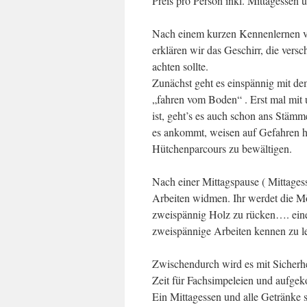
Preis pro Person inkl. Mittagessen
Nach einem kurzen Kennenlernen vo
erklären wir das Geschirr, die ver
achten sollte.
Zunächst geht es einspännig mit d
„fahren vom Boden“ . Erst mal mit u
ist, geht’s es auch schon ans Stämm
es ankommt, weisen auf Gefahren hin
Hütchenparcours zu bewältigen.
Nach einer Mittagspause ( Mittages
Arbeiten widmen. Ihr werdet die M
zweispännig Holz zu rücken…. eine
zweispännige Arbeiten kennen zu l
Zwischendurch wird es mit Sicherhe
Zeit für Fachsimpeleien und aufge
Ein Mittagessen und alle Getränke s