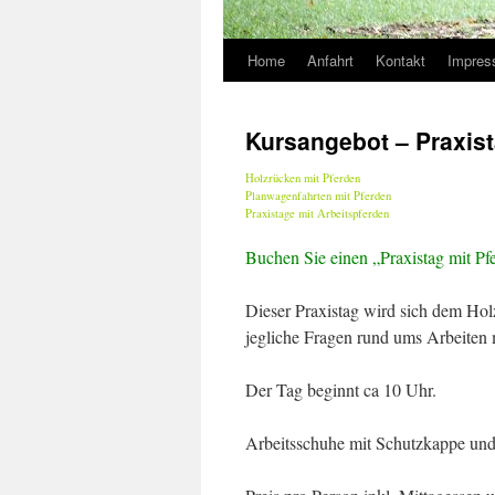
Home
Anfahrt
Kontakt
Impre
Springe
zum
Kursangebot – Praxis
Inhalt
Holzrücken mit Pferden
Planwagenfahrten mit Pferden
Praxistage mit Arbeitspferden
Buchen Sie einen „Praxistag mit Pfe
Dieser Praxistag wird sich dem Ho
jegliche Fragen rund ums Arbeiten 
Der Tag beginnt ca 10 Uhr.
Arbeitsschuhe mit Schutzkappe und 