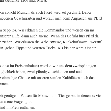
 und Getränke 120€ inkl. Mwst.
n sowohl Mensch als auch Pferd wird aufgeschirrt. Dabei
schiedenen Geschirrarten und worauf man beim Anpassen ans Pferd
em Sepp los. Wir erklären die Kommandos und weisen ein ins
nserer Hilfe, dann auch alleine. Wenn das Gefühl fürs Pferd da
e ziehen. Wir erklären die Arbeitsweise, Rückehilfsmittel, worauf
, geben Tipps und verraten Tricks. Als kleiner Anreiz ist ein
sen ist im Preis enthalten) werden wir uns dem zweispännigen
öglichkeit haben, zweispännig zu schleppen und auch
 einmalige Chance mit unseren sanften Kaltblütern auch das
ernen.
it genügend Pausen für Mensch und Tier geben, in denen es viel
kommene Fragen gibt.
ind im Preis enthalten.