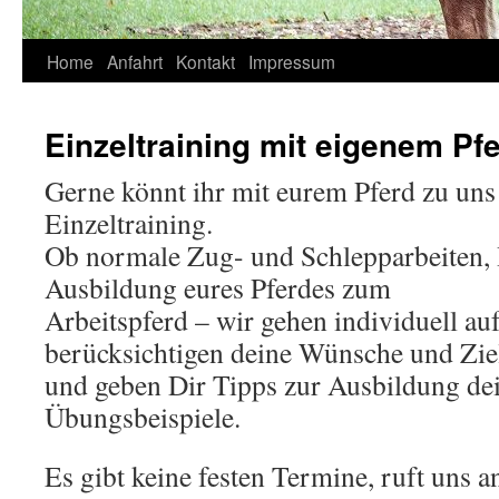
Springe
Home
Anfahrt
Kontakt
Impressum
zum
Einzeltraining mit eigenem Pf
Inhalt
Gerne könnt ihr mit eurem Pferd zu u
Einzeltraining.
Ob normale Zug- und Schlepparbeiten, 
Ausbildung eures Pferdes zum
Arbeitspferd – wir gehen individuell auf
berücksichtigen deine Wünsche und Zie
und geben Dir Tipps zur Ausbildung de
Übungsbeispiele.
Es gibt keine festen Termine, ruft uns a