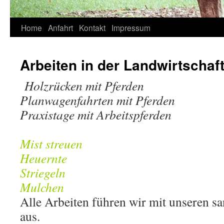
Springe
Home
Anfahrt
Kontakt
Impressum
zum
Arbeiten in der Landwirtschaf
Inhalt
Holzrücken mit Pferden
Planwagenfahrten mit Pferden
Praxistage mit Arbeitspferden
Mist streuen
Heuernte
Striegeln
Mulchen
Alle Arbeiten führen wir mit unseren sa
aus.