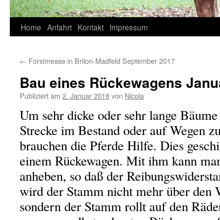
Springe
Home
Anfahrt
Kontakt
Impressum
zum
←
Forstmesse in Brilon-Madfeld September 2017
Inhalt
Bau eines Rückewagens Janu
Publiziert am
2. Januar 2018
von
Nicola
Um sehr dicke oder sehr lange Bäume 
Strecke im Bestand oder auf Wegen zu 
brauchen die Pferde Hilfe. Dies gesch
einem Rückewagen. Mit ihm kann ma
anheben, so daß der Reibungswidersta
wird der Stamm nicht mehr über den 
sondern der Stamm rollt auf den Räde