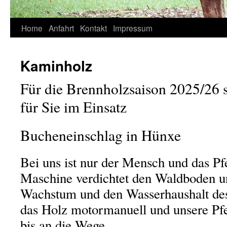
Springe
Home
Anfahrt
Kontakt
Impressum
zum
Kaminholz
Inhalt
Für die Brennholzsaison 2025/26 s
für Sie im Einsatz
Bucheneinschlag in Hünxe
Bei uns ist nur der Mensch und das P
Maschine verdichtet den Waldboden un
Wachstum und den Wasserhaushalt des
das Holz motormanuell und unsere Pfe
bis an die Wege.